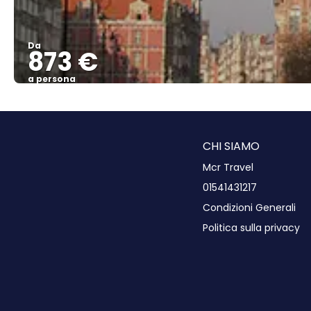
Da
873 €
a persona
CHI SIAMO
Mcr Travel
01541431217
Condizioni Generali
Politica sulla privacy