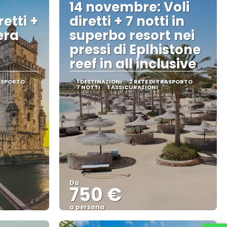
14 novembre: Voli
retti +
diretti + 7 notti in
era
superbo resort nei
pressi di Eplhistone
reef in all inclusive
RASPORTO
1 DESTINAZIONI
2 RETE DI TRASPORTO
7 NOTTI
1 ASSICURAZIONI
Da
750 €
a persona
Vedere