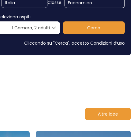
Classe
eleziona ospiti:
1 Camera,
2 adulti
Cerca
Cliccando su "Cerca", accetto
Condizioni d’uso
Altre idee