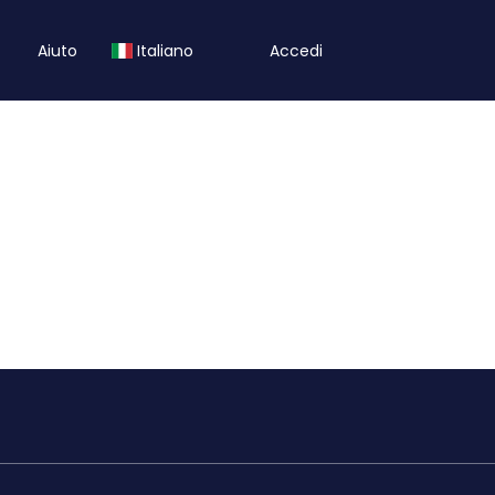
Aiuto
Italiano
Accedi
Hotel/Case
Trasporti
Attività
l