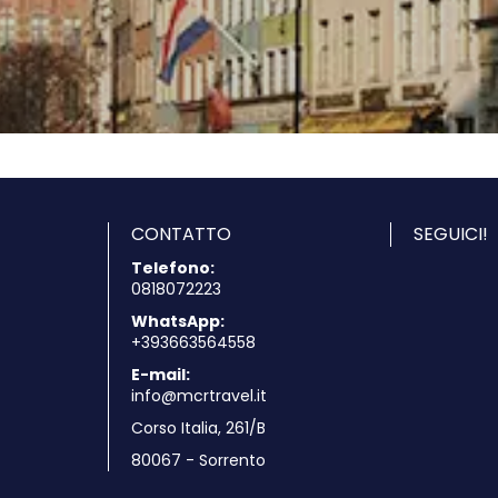
Vedere
CONTATTO
SEGUICI!
Telefono:
0818072223
WhatsApp:
+393663564558
E-mail:
info@mcrtravel.it
Corso Italia, 261/B
80067 - Sorrento