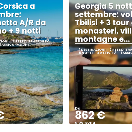
Corsica a
Georgia 5 nott
mbre:
settembre: vol
etto A/R da
Tbilisi + 3 tour
o + 9 notti
monasteri, vil
montagne e... 
ZIONI
2 RETE DI TRASPORTO
1 ASSICURAZIONI
1 DESTINAZIONI
2 RETE DI T
5 NOTTI
4 ATTIVITÀ
1 ASS
Da
€
862 €
a persona
Vedere
Vedere