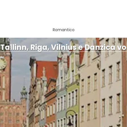
Romantico
 Tallinn, Riga, Vilnius e Danzica voli
ONI