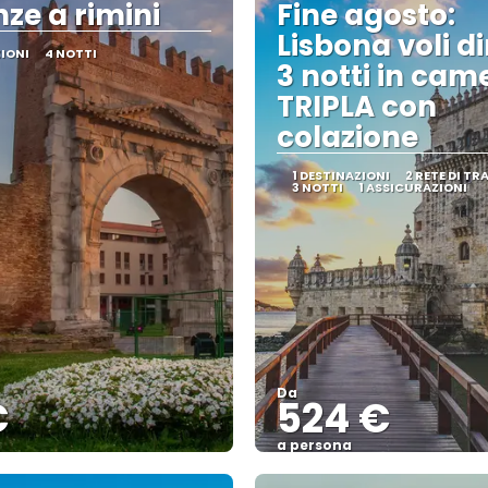
ze a rimini
Fine agosto:
Lisbona voli di
ZIONI
4 NOTTI
3 notti in cam
TRIPLA con
colazione
1 DESTINAZIONI
2 RETE DI T
3 NOTTI
1 ASSICURAZIONI
Da
€
524 €
a persona
Vedere
Vedere