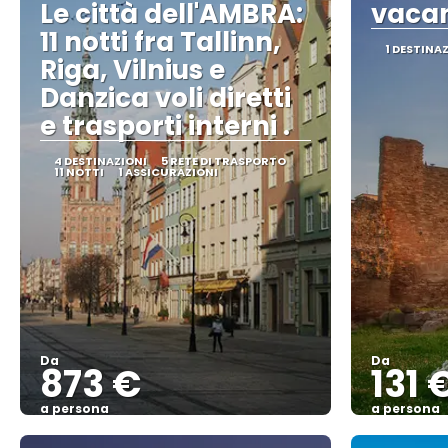
Le città dell'AMBRA:
vacan
11 notti fra Tallinn,
1 DESTINA
Riga, Vilnius e
Danzica voli diretti
e trasporti interni .
4 DESTINAZIONI
5 RETE DI TRASPORTO
11 NOTTI
1 ASSICURAZIONI
Da
Da
873 €
131 
a persona
a persona
Vedere