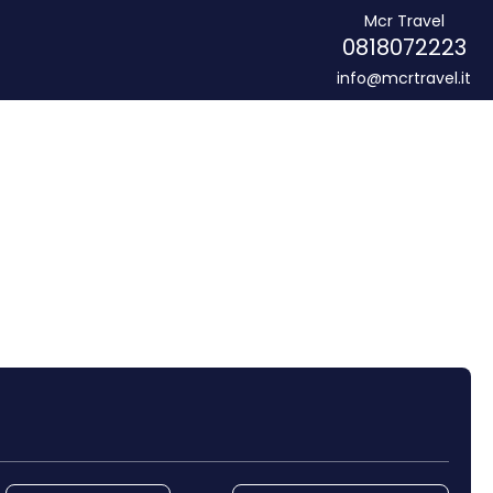
Mcr Travel
0818072223
info@mcrtravel.it
Noleggio Auto
Trasferimenti
Routing