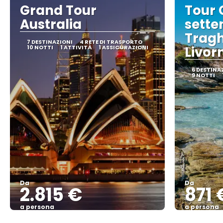
Grand Tour
Tour 
Australia
sette
Tragh
7 DESTINAZIONI
4 RETE DI TRASPORTO
10 NOTTI
1 ATTIVITÀ
1 ASSICURAZIONI
Livorn
6 DESTINA
9 NOTTI
Da
Da
2.815 €
871 
a persona
a persona
Vedere