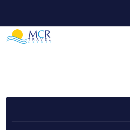
+
Crociere
Crea Itinerario
Trasporti + Hote