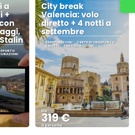
i a
City break
Contattaci
i +
Valencia: volo
 con
diretto + 4 notti a
laggi,
settembre
Stalin
1 DESTINAZIONI
2 RETE DI TRASPORTO
3 NOTTI
1 ASSICURAZIONI
RASPORTO
ICURAZIONI
Da
319 €
a persona
Vedere